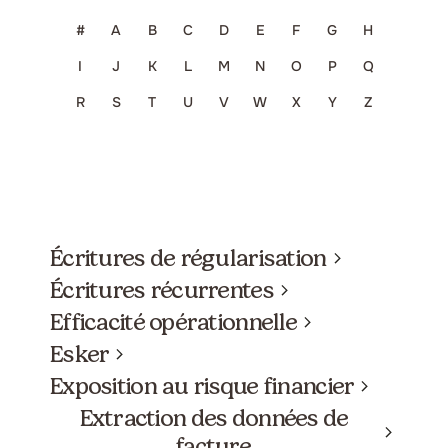
#
A
B
C
D
E
F
G
H
I
J
K
L
M
N
O
P
Q
R
S
T
U
V
W
X
Y
Z
Écritures de régularisation
Écritures récurrentes
Efficacité opérationnelle
Esker
Exposition au risque financier
Extraction des données de
facture