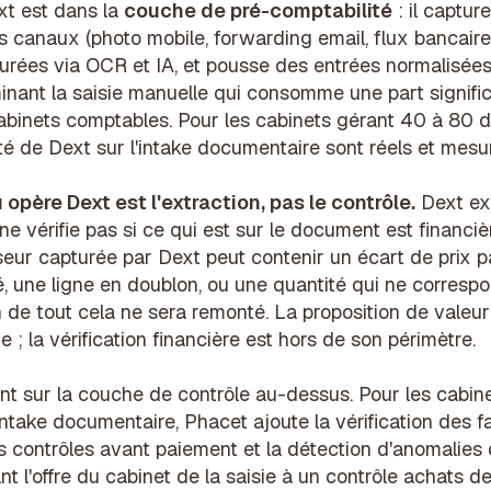
xt est dans la
couche de pré-comptabilité
: il captu
s canaux (photo mobile, forwarding email, flux bancaires)
urées via OCR et IA, et pousse des entrées normalisées
inant la saisie manuelle qui consomme une part signific
binets comptables. Pour les cabinets gérant 40 à 80 dos
ité de Dext sur l'intake documentaire sont réels et mesu
 opère Dext est l'extraction, pas le contrôle.
Dext ext
 ne vérifie pas si ce qui est sur le document est financi
seur capturée par Dext peut contenir un écart de prix p
é, une ligne en doublon, ou une quantité qui ne corresp
ien de tout cela ne sera remonté. La proposition de valeu
e ; la vérification financière est hors de son périmètre.
nt sur la couche de contrôle au-dessus. Pour les cabine
intake documentaire, Phacet ajoute la
vérification des f
es
contrôles avant paiement
et la
détection d'anomalies
nt l'offre du cabinet de la saisie à un contrôle achats d