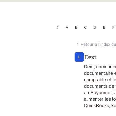
#
A
B
C
D
E
F
Retour à l'index du
Dext
D
Dext, ancienne
documentaire et
comptable et le
documents de fr
au Royaume-Uni
alimenter les l
QuickBooks, Xe