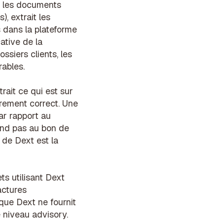
re les documents
, extrait les
 dans la plateforme
ative de la
siers clients, les
rables.
rait ce qui est sur
èrement correct. Une
ar rapport au
ond pas au bon de
r de Dext est la
ts utilisant Dext
actures
que Dext ne fournit
e niveau advisory.