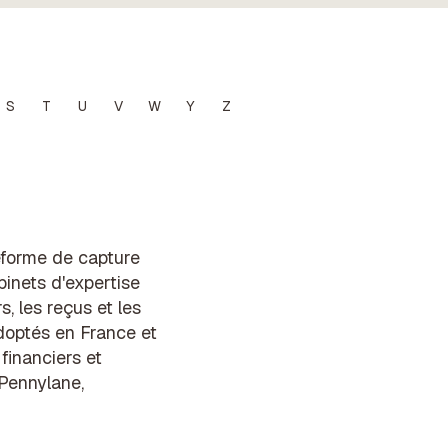
S
T
U
V
W
Y
Z
eforme de capture
binets d'expertise
, les reçus et les
adoptés en France et
inanciers et
(Pennylane,