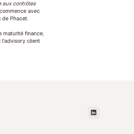
e aux contrôles
ui commence avec
s de Phacet.
 maturité finance
,
 l'advisory client