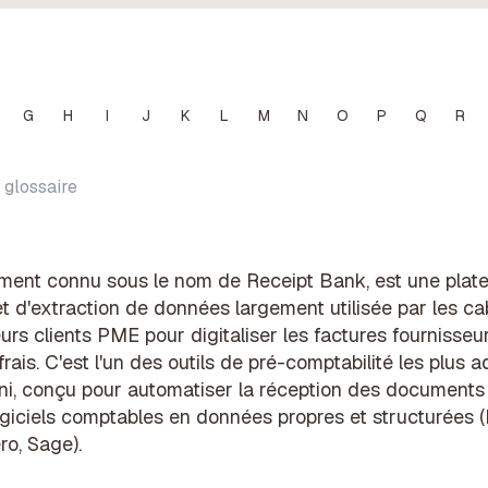
G
H
I
J
K
L
M
N
O
P
Q
R
 glossaire
ment connu sous le nom de Receipt Bank, est une plat
 d'extraction de données largement utilisée par les ca
urs clients PME pour digitaliser les factures fournisseurs
ais. C'est l'un des outils de pré-comptabilité les plus 
, conçu pour automatiser la réception des documents f
ogiciels comptables en données propres et structurées 
ro, Sage).