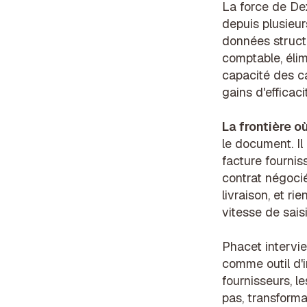
La force de De
depuis plusieur
données struct
comptable, élim
capacité des ca
gains d'efficac
La frontière où
le document. Il
facture fournis
contrat négoci
livraison, et r
vitesse de saisi
Phacet intervie
comme outil d'
fournisseurs
, l
pas, transforma