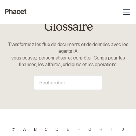
Glossaire
Transformez les flux de documents et de données avec les
agents IA
vous pouvez personnaliser et contrôler. Conçu pour les
finances, les affaires juridiques et les opérations.
#
A
B
C
D
E
F
G
H
I
J