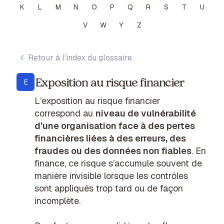
K
L
M
N
O
P
Q
R
S
T
U
V
W
Y
Z
Retour à l'index du glossaire
Exposition au risque financier
E
L’exposition au risque financier
correspond au
niveau de vulnérabilité
d’une organisation face à des pertes
financières liées à des erreurs, des
fraudes ou des données non fiables
. En
finance, ce risque s’accumule souvent de
manière invisible lorsque les contrôles
sont appliqués trop tard ou de façon
incomplète.