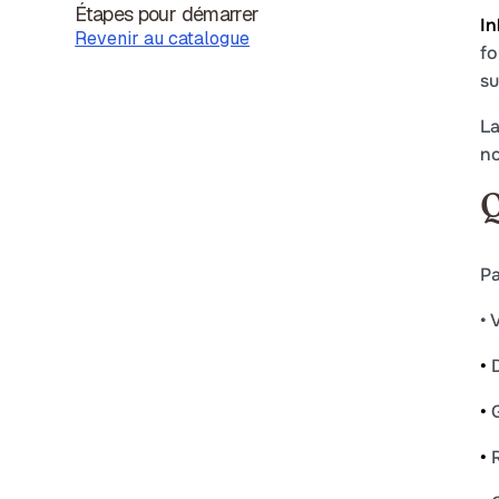
Étapes pour démarrer
In
Revenir au catalogue
fo
su
La
no
Q
Pa
• 
•
D
•
G
•