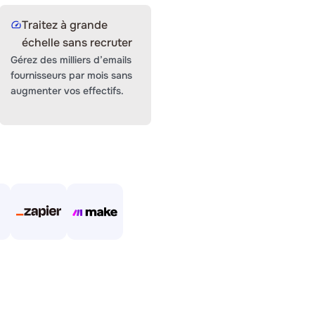
n page ou leur qualité.
Si vous pouvez l'ouvrir,
Traitez à grande
échelle sans recruter
Gérez des milliers d’emails
fournisseurs par mois sans
augmenter vos effectifs.