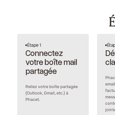
É
Étape 1
Éta
Connectez
Dé
votre boîte mail
cl
partagée
Phac
email
Reliez votre boîte partagée
factu
(Outlook, Gmail, etc.) à
mess
Phacet.
conte
joint