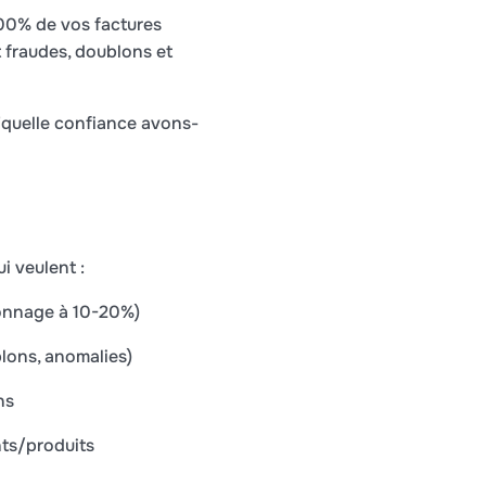
100% de vos factures
t fraudes, doublons et
 "quelle confiance avons-
i veulent :
lonnage à 10-20%)
lons, anomalies)
ns
nts/produits