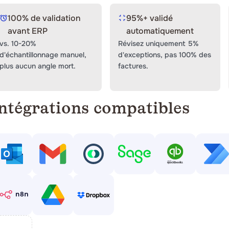
email et exports ERP - quel que soit leur format, leur mise e
Aucune préparation manuelle, aucun template à configurer. 
100% de validation
95%+ validé
Phacet peut le lire.
avant ERP
automatiquement
vs. 10-20%
Révisez uniquement 5%
d'échantillonnage manuel,
d'exceptions, pas 100% des
plus aucun angle mort.
factures.
ntégrations compatibles