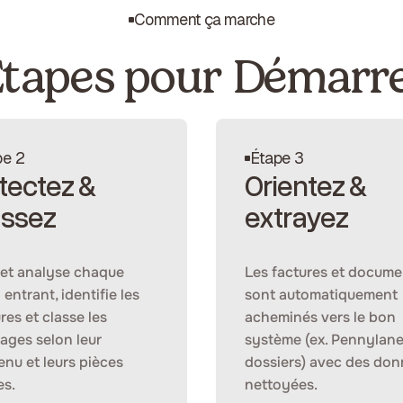
Comment ça marche
tapes pour Démarr
pe 2
Étape 3
tectez &
Orientez &
assez
extrayez
et analyse chaque
Les factures et docume
 entrant, identifie les
sont automatiquement
res et classe les
acheminés vers le bon
ages selon leur
système (ex. Pennylane
nu et leurs pièces
dossiers) avec des do
es.
nettoyées.