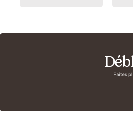
Débl
Faites p