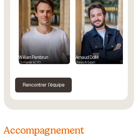
William Pambrun
Arnaud Dollé
Co-Founder & CPO
Finance AI Expert
Rencontrer l'équipe
Accompagnement