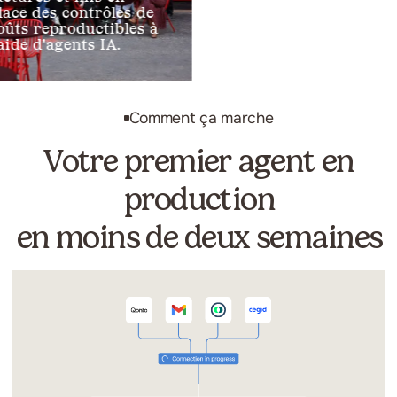
 des contrôles de
caché." - Alban Cacace,
l'IA
 reproductibles à
Directeur des
dép
e d'agents IA.
opérations
Jous
Comment ça marche
Votre premier agent en
production
en moins de deux semaines