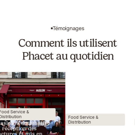
Témoignages
Comment ils utilisent
Phacet au quotidien
Service &
ibution
Food Service &
Distribution
Cab
ow a automatisé
ception des
"On voit exactement ce
"C'
res et mis en
qui est fait. Rien n'est
tab