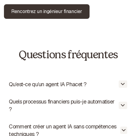
Rencontrez un ingénieur financier
Questions fréquentes
Qu’est-ce qu’un agent IA Phacet ?
Quels processus financiers puis-je automatiser
Ce sont des agents IA spécialisés dans les
?
processus finance des PME. Ils se
connectent à vos outils existants - Sage,
Pennylane, vos emails, vos SFTP, vos Excel
Comment créer un agent IA sans compétences
Le catalogue couvre 40+ cas d'usage dans
- et automatisent les tâches répétitives et à
techniques ?
8 domaines : Comptabilité fournisseur,