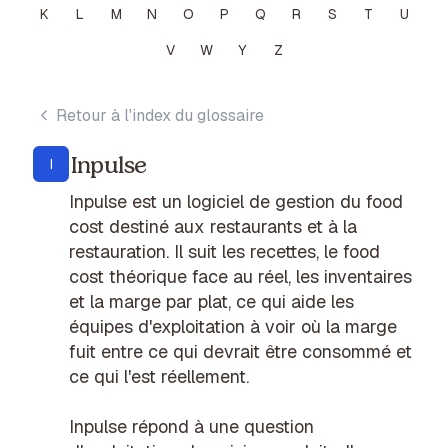
K
L
M
N
O
P
Q
R
S
T
U
V
W
Y
Z
Retour à l'index du glossaire
Inpulse
I
Inpulse est un logiciel de gestion du food
cost destiné aux restaurants et à la
restauration. Il suit les recettes, le food
cost théorique face au réel, les inventaires
et la marge par plat, ce qui aide les
équipes d'exploitation à voir où la marge
fuit entre ce qui devrait être consommé et
ce qui l'est réellement.
Inpulse répond à une question