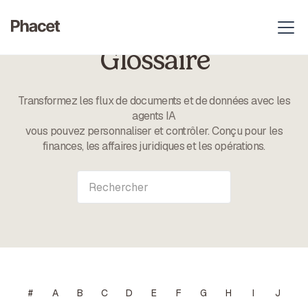
Glossaire
Transformez les flux de documents et de données avec les
agents IA
vous pouvez personnaliser et contrôler. Conçu pour les
finances, les affaires juridiques et les opérations.
#
A
B
C
D
E
F
G
H
I
J