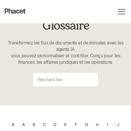
Glossaire
Transformez les flux de documents et de données avec les
agents IA
vous pouvez personnaliser et contrôler. Conçu pour les
finances, les affaires juridiques et les opérations.
#
A
B
C
D
E
F
G
H
I
J