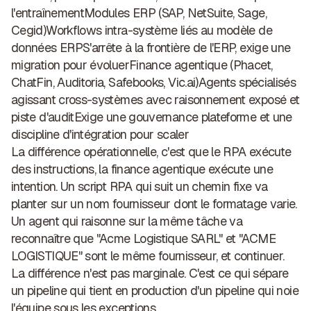
l'entraînement
Modules ERP
(SAP, NetSuite, Sage,
Cegid)Workflows intra-système liés au modèle de
données ERPS'arrête à la frontière de l'ERP, exige une
migration pour évoluer
Finance agentique
(Phacet,
ChatFin, Auditoria, Safebooks, Vic.ai)Agents spécialisés
agissant cross-systèmes avec raisonnement exposé et
piste d'auditExige une gouvernance plateforme et une
discipline d'intégration pour scaler
La différence opérationnelle, c'est que
le RPA exécute
des instructions, la finance agentique exécute une
intention
. Un script RPA qui suit un chemin fixe va
planter sur un nom fournisseur dont le formatage varie.
Un agent qui raisonne sur la même tâche va
reconnaître que "Acme Logistique SARL" et "ACME
LOGISTIQUE" sont le même fournisseur, et continuer.
La différence n'est pas marginale. C'est ce qui sépare
un pipeline qui tient en production d'un pipeline qui noie
l'équipe sous les exceptions.