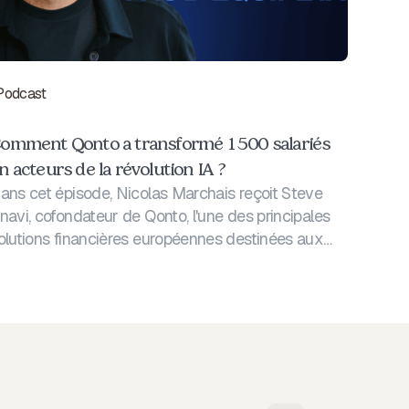
Podcast
omment Qonto a transformé 1 500 salariés
n acteurs de la révolution IA ?
ans cet épisode, Nicolas Marchais reçoit Steve
navi, cofondateur de Qonto, l'une des principales
olutions financières européennes destinées aux
ME.