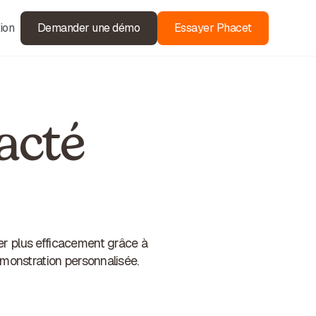
ion
Demander une démo
Essayer Phacet
acté
r plus efficacement grâce à
émonstration personnalisée.