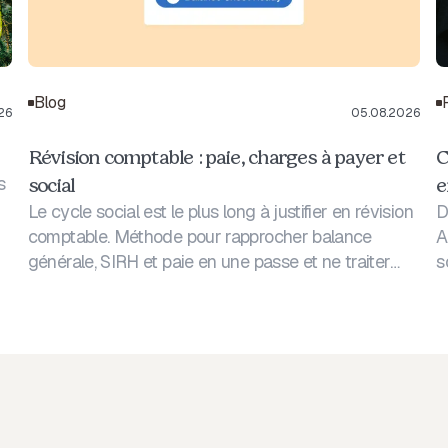
Blog
26
05.08.2026
Révision comptable : paie, charges à payer et
C
s
social
e
Le cycle social est le plus long à justifier en révision
D
comptable. Méthode pour rapprocher balance
A
générale, SIRH et paie en une passe et ne traiter
s
que les écarts.
P