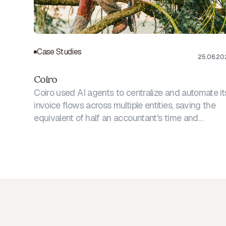
Adaptez l'agent à vos règles commerciales
Corriger et approuver le résultat
Comprendre le raisonnement de l'IA
Case Studies
25.06.20
Coiro
Coiro used AI agents to centralize and automate it
invoice flows across multiple entities, saving the
equivalent of half an accountant's time and
enabling its finance team to supervise rather than
execute.