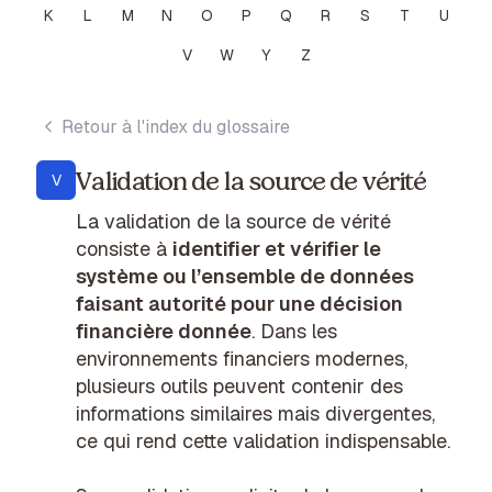
K
L
M
N
O
P
Q
R
S
T
U
V
W
Y
Z
Retour à l'index du glossaire
Validation de la source de vérité
V
La validation de la source de vérité
consiste à
identifier et vérifier le
système ou l’ensemble de données
faisant autorité pour une décision
financière donnée
. Dans les
environnements financiers modernes,
plusieurs outils peuvent contenir des
informations similaires mais divergentes,
ce qui rend cette validation indispensable.