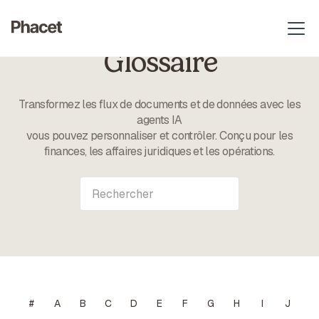
Glossaire
Transformez les flux de documents et de données avec les
agents IA
vous pouvez personnaliser et contrôler. Conçu pour les
finances, les affaires juridiques et les opérations.
#
A
B
C
D
E
F
G
H
I
J