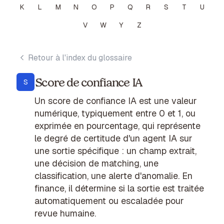
K
L
M
N
O
P
Q
R
S
T
U
V
W
Y
Z
Retour à l'index du glossaire
Score de confiance IA
S
Un score de confiance IA est une valeur
numérique, typiquement entre 0 et 1, ou
exprimée en pourcentage, qui représente
le degré de certitude d'un agent IA sur
une sortie spécifique : un champ extrait,
une décision de matching, une
classification, une alerte d'anomalie. En
finance, il détermine si la sortie est traitée
automatiquement ou escaladée pour
revue humaine.