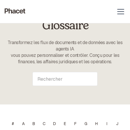
Glossaire
Transformez les flux de documents et de données avec les
agents IA
vous pouvez personnaliser et contrôler. Conçu pour les
finances, les affaires juridiques et les opérations.
#
A
B
C
D
E
F
G
H
I
J