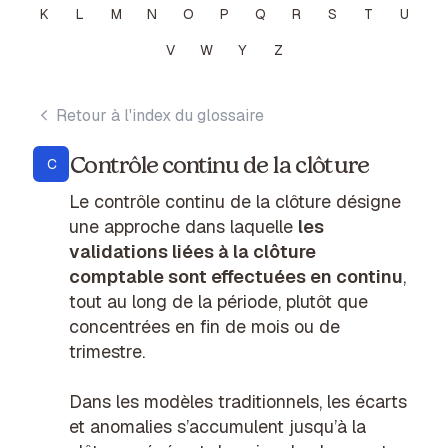
K
L
M
N
O
P
Q
R
S
T
U
V
W
Y
Z
Retour à l'index du glossaire
Contrôle continu de la clôture
C
Le contrôle continu de la clôture désigne
une approche dans laquelle
les
validations liées à la clôture
comptable sont effectuées en continu
,
tout au long de la période, plutôt que
concentrées en fin de mois ou de
trimestre.
Dans les modèles traditionnels, les écarts
et anomalies s’accumulent jusqu’à la