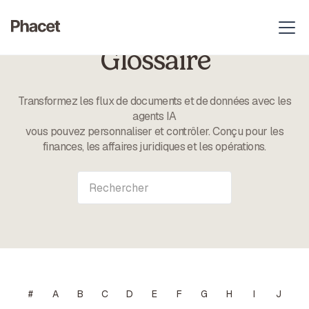
Glossaire
Transformez les flux de documents et de données avec les
agents IA
vous pouvez personnaliser et contrôler. Conçu pour les
finances, les affaires juridiques et les opérations.
#
A
B
C
D
E
F
G
H
I
J