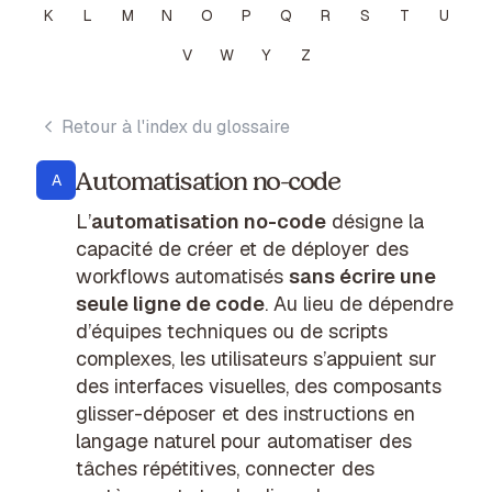
K
L
M
N
O
P
Q
R
S
T
U
V
W
Y
Z
Retour à l'index du glossaire
Automatisation no-code
A
L’
automatisation no-code
désigne la
capacité de créer et de déployer des
workflows automatisés
sans écrire une
seule ligne de code
. Au lieu de dépendre
d’équipes techniques ou de scripts
complexes, les utilisateurs s’appuient sur
des interfaces visuelles, des composants
glisser-déposer et des instructions en
langage naturel pour automatiser des
tâches répétitives, connecter des