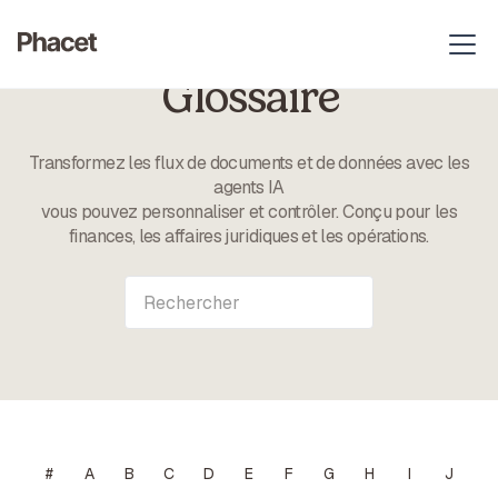
Glossaire
Transformez les flux de documents et de données avec les
agents IA
vous pouvez personnaliser et contrôler. Conçu pour les
finances, les affaires juridiques et les opérations.
#
A
B
C
D
E
F
G
H
I
J