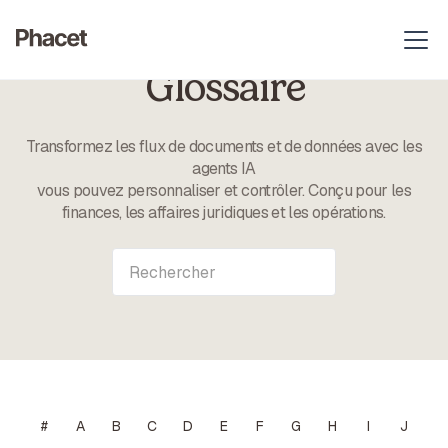
Glossaire
Transformez les flux de documents et de données avec les
agents IA
vous pouvez personnaliser et contrôler. Conçu pour les
finances, les affaires juridiques et les opérations.
#
A
B
C
D
E
F
G
H
I
J