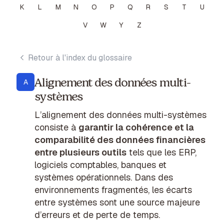
K
L
M
N
O
P
Q
R
S
T
U
V
W
Y
Z
Retour à l'index du glossaire
Alignement des données multi-
A
systèmes
L’alignement des données multi-systèmes
consiste à
garantir la cohérence et la
comparabilité des données financières
entre plusieurs outils
tels que les ERP,
logiciels comptables, banques et
systèmes opérationnels. Dans des
environnements fragmentés, les écarts
entre systèmes sont une source majeure
d’erreurs et de perte de temps.